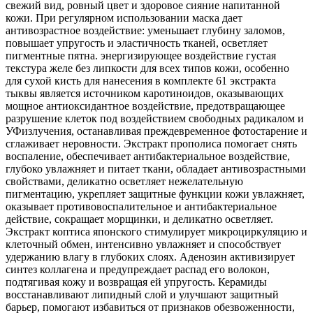
свежий вид, ровный цвет и здоровое сияние напитанной
кожи. При регулярном использовании маска дает
антивозрастное воздействие: уменьшает глубину заломов,
повышает упругость и эластичность тканей, осветляет
пигментные пятна. энергизирующее воздействие густая
текстура желе без липкости для всех типов кожи, особенно
для сухой кисть для нанесения в комплекте 61 экстракта
тыквы является источником каротиноидов, оказывающих
мощное антиоксидантное воздействие, предотвращающее
разрушение клеток под воздействием свободных радикалом и
УФизлучения, останавливая преждевременное фотостарение и
сглаживает неровности. Экстракт прополиса помогает снять
воспаление, обеспечивает антибактериальное воздействие,
глубоко увлажняет и питает ткани, обладает антивозрастными
свойствами, деликатно осветляет нежелательную
пигментацию, укрепляет защитные функции кожи увлажняет,
оказывает противовоспалительное и антибактериальное
действие, сокращает морщинки, и деликатно осветляет.
Экстракт коптиса японского стимулирует микроциркуляцию и
клеточный обмен, интенсивно увлажняет и способствует
удержанию влагу в глубоких слоях. Аденозин активизирует
синтез коллагена и предупреждает распад его волокон,
подтягивая кожу и возвращая ей упругость. Керамиды
восстанавливают липидный слой и улучшают защитный
барьер, помогают избавиться от признаков обезвоженности,