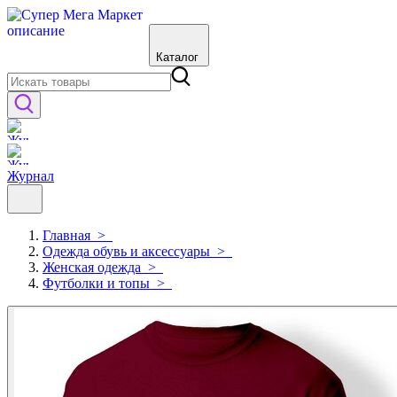
Каталог
Журнал
Главная
>
Одежда обувь и аксессуары
>
Женская одежда
>
Футболки и топы
>