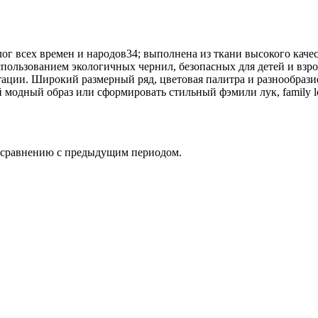
всех времен и народов34; выполнена из ткани высокого каче
использованием экологичных чернил, безопасных для детей и взр
ации. Широкий размерный ряд, цветовая палитра и разнообрази
 модный образ или сформировать стильный фэмили лук, family lo
о сравнению с предыдущим периодом.