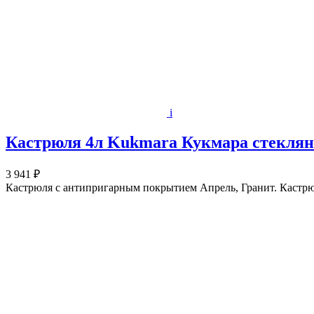
i
Кастрюля 4л Kukmara Кукмара стеклянн
3 941 ₽
Кастрюля с антипригарным покрытием Апрель, Гранит. Кастрюля 