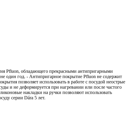
ытия Pfluon, обладающего прекрасными антипригарными
не один год. - Антипригарное покрытие Pfluon не содержит
крытия позволяет использовать в работе с посудой неострые
уды и не деформируется при нагревании или после частого
иликоновые накладки на ручки позволяют использовать
уду серии Dára 5 лет.