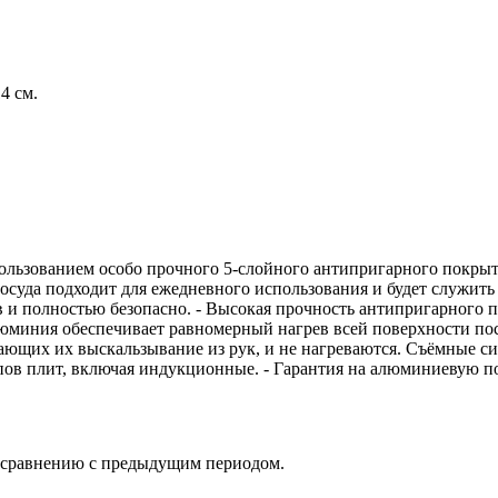
4 см.
спользованием особо прочного 5-слойного антипригарного покр
осуда подходит для ежедневного использования и будет служить 
 и полностью безопасно. - Высокая прочность антипригарного по
юминия обеспечивает равномерный нагрев всей поверхности пос
ающих их выскальзывание из рук, и не нагреваются. Cъёмные с
ипов плит, включая индукционные. - Гарантия на алюминиевую пос
о сравнению с предыдущим периодом.