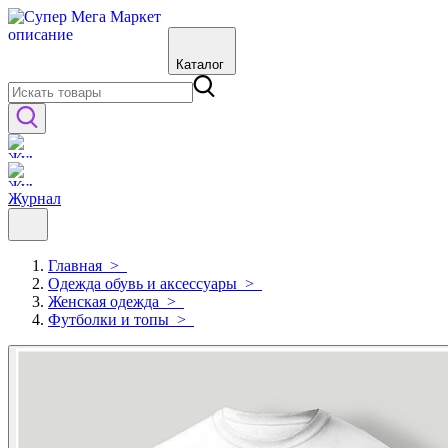
Каталог
Журнал
Главная
>
Одежда обувь и аксессуары
>
Женская одежда
>
Футболки и топы
>