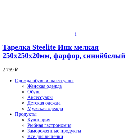
i
Тарелка Steelite Инк мелкая
250х250х20мм, фарфор, синийбелый
2 759 ₽
Одежда обувь и аксессуары
Женская одежда
Обувь
Аксессуары
Детская одежда
Мужская одежда
Продукты
Кулинария
Рыбная гастрономия
Замороженные продукты
Все для выпечки