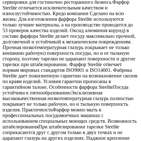
сервировки для гостиночно ресторанного бизнеса.Фарфор
Steelite отличается исключительным качеством и
износоустойчивостью. Кредо компании Сделано на всю
жизнь: Для изготовления фарфора Steelite используются
только лучшие материалы, а на производстве проводится до
53 проверок качества изделий. Оксид алюминия корунд) в
составе фарфора Steelite делает посуду максимально прочной,
долговечной и устойчивой к механическим повреждениям.
Прочная низкотемпературная глазурь покрывает не только
внешнюю рабочую) поверхность посуды, но и ее тыльную
сторону, поэтому тарелки не царапают поверхности и другие
тарелки при штабелировании. Фарфор Steelite отвечает
нормам мировых стандартов ISO9001 и ISO14001. Фабрика
Steelite дает пожизненную гарантию на возникновение сколов
по краям изделий. Условия гарантии прописаны в
гарантийном талоне. Особенности фарфора SteeliteПосуда
устойчива к пятнообразованиюЭксклюзивная
высококачественная низкотемпературная глазурь полностью
покрывает не только рабочую, но и тыльную поверхность
изделия. ПрактичностьФарфор можно мыть в
профессиональных посудомоечных машинах с
использованием специальных моющих средств. Возможность
штабелированияПри штабелировании тарелки Steelite
соприкасаются друг с другом только в двух точках и не
царапают глазурь на других изделиях. Наджное крепление