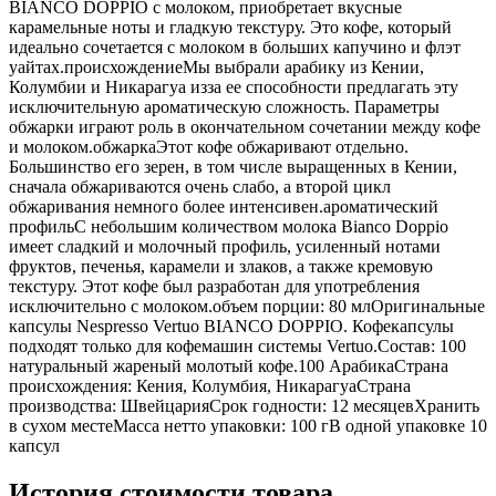
BIANCO DOPPIO с молоком, приобретает вкусные
карамельные ноты и гладкую текстуру. Это кофе, который
идеально сочетается с молоком в больших капучино и флэт
уайтах.происхождениеМы выбрали арабику из Кении,
Колумбии и Никарагуа изза ее способности предлагать эту
исключительную ароматическую сложность. Параметры
обжарки играют роль в окончательном сочетании между кофе
и молоком.обжаркаЭтот кофе обжаривают отдельно.
Большинство его зерен, в том числе выращенных в Кении,
сначала обжариваются очень слабо, а второй цикл
обжаривания немного более интенсивен.ароматический
профильС небольшим количеством молока Bianco Doppio
имеет сладкий и молочный профиль, усиленный нотами
фруктов, печенья, карамели и злаков, а также кремовую
текстуру. Этот кофе был разработан для употребления
исключительно с молоком.объем порции: 80 млОригинальные
капсулы Nespresso Vertuo BIANCO DOPPIO. Кофекапсулы
подходят только для кофемашин системы Vertuo.Состав: 100
натуральный жареный молотый кофе.100 АрабикаСтрана
происхождения: Кения, Колумбия, НикарагуаСтрана
производства: ШвейцарияСрок годности: 12 месяцевХранить
в сухом местеМасса нетто упаковки: 100 гВ одной упаковке 10
капсул
История стоимости товара