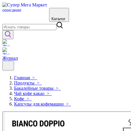
Каталог
Журнал
Главная
>
Продукты
>
Бакалейные товары
>
Чай кофе какао
>
Кофе
>
Капсулы для кофемашин
>