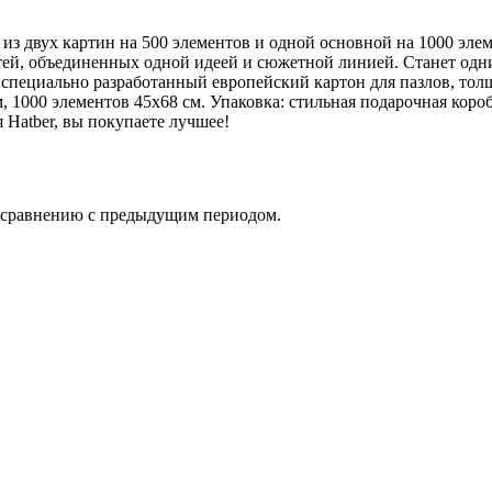
з двух картин на 500 элементов и одной основной на 1000 элем
стей, объединенных одной идеей и сюжетной линией. Станет од
специально разработанный европейский картон для пазлов, тол
м, 1000 элементов 45х68 см. Упаковка: стильная подарочная кор
я Hatber, вы покупаете лучшее!
о сравнению с предыдущим периодом.