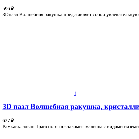
596 ₽
3Dпазл Волшебная ракушка представляет собой увлекательную г
i
3D пазл Волшебная ракушка, кристалли
627 ₽
Рамкавкладыш Транспорт познакомит малыша с видами наземн