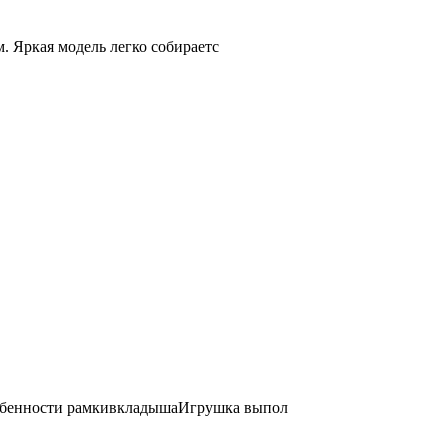
. Яркая модель легко собираетс
собенности рамкивкладышаИгрушка выпол