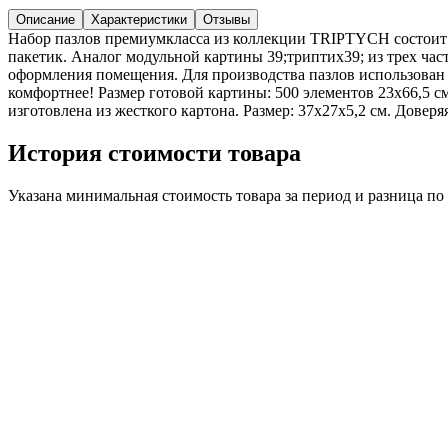
Описание
Характеристики
Отзывы
Набор пазлов премиумкласса из коллекции TRIPTYCH состоит и
пакетик. Аналог модульной картины 39;триптих39; из трех ча
оформления помещения. Для производства пазлов использован 
комфортнее! Размер готовой картины: 500 элементов 23х66,5 с
изготовлена из жесткого картона. Размер: 37х27х5,2 см. Доверя
История стоимости товара
Указана минимальная стоимость товара за период и разница п