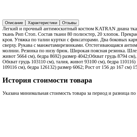
Описание
Характеристики
Отзывы
Легкий и прочный антимоскитный костюм KATRAN диана ткань 
ткань Рип Стоп. Состав ткани 80 полиэстер, 20 хлопок. Прек
кроя. Утяжка по талии куртки с фиксаторами. Два боковых к
сверху. Рукава с манжетамирезинками. Отстегивающаяся антим
молнии. Резинка по низу брюк. Широкая поясная резинка. Шлевк
живот 5664 см), бедра 8692) размер 4042;Обхват грудь 8794 см),
Обхват грудь 103110 см), талия, живот 93100 см), бедра 110116)
109116 см), бедра 126132) размер 6062; Рост от 156 до 167 см) 1
История стоимости товара
Указана минимальная стоимость товара за период и разница п