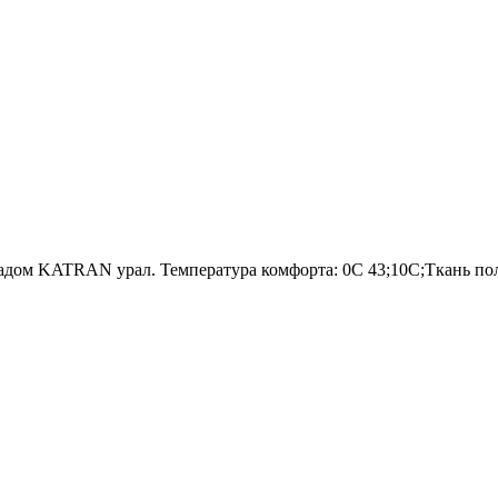
адом KATRAN урал. Температура комфорта: 0C 43;10C;Ткань по