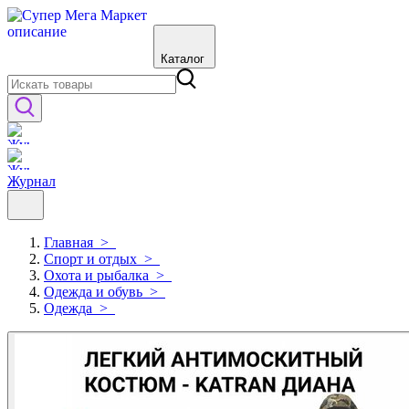
Каталог
Журнал
Главная
>
Спорт и отдых
>
Охота и рыбалка
>
Одежда и обувь
>
Одежда
>