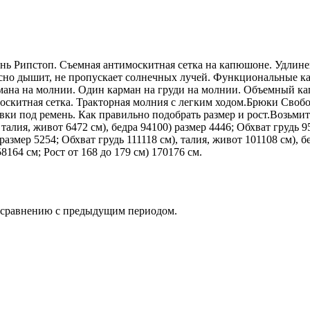
Рипстоп. Съемная антимоскитная сетка на капюшоне. Удлиненн
расно дышит, не пропускает солнечных лучей. Функциональные к
армана на молнии. Один карман на груди на молнии. Объемный к
оскитная сетка. Тракторная молния с легким ходом.Брюки Свобо
и под ремень. Как правильно подобрать размер и рост.Возьмите 
 талия, живот 6472 см), бедра 94100) размер 4446; Обхват грудь 9
 размер 5254; Обхват грудь 111118 см), талия, живот 101108 см), б
58164 см; Рост от 168 до 179 см) 170176 см.
о сравнению с предыдущим периодом.