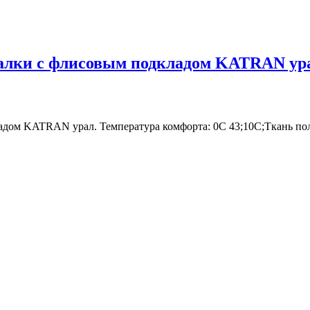
лки с флисовым подкладом KATRAN урал 
адом KATRAN урал. Температура комфорта: 0C 43;10C;Ткань по