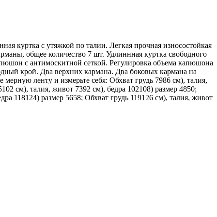
ая куртка с утяжкой по талии. Легкая прочная износостойкая
арманы, общее количество 7 шт. Удлиннная куртка свободного
апюшон с антимоскитной сеткой. Регулировка объема капюшона
дный крой. Два верхних кармана. Два боковых кармана на
мерную ленту и измерьте себя: Обхват грудь 7986 см), талия,
5102 см), талия, живот 7392 см), бедра 102108) размер 4850;
едра 118124) размер 5658; Обхват грудь 119126 см), талия, живот