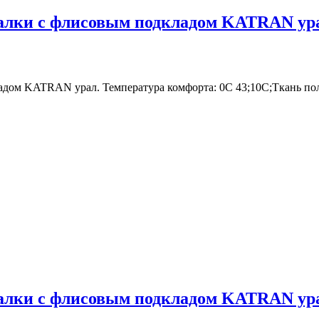
лки с флисовым подкладом KATRAN урал 
адом KATRAN урал. Температура комфорта: 0C 43;10C;Ткань по
лки с флисовым подкладом KATRAN урал 