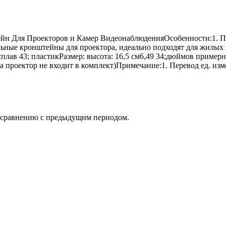
 Для Проекторов и Камер ВидеонаблюденияОсобенности:1. Под
льные кронштейны для проектора, идеально подходят для жилых 
лав 43; пластикРазмер: высота: 16,5 см6,49 34;дюймов примерн
проектор не входит в комплект)Примечание:1. Перевод ед. измер
о сравнению с предыдущим периодом.