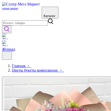
Каталог
Журнал
Главная
>
Цветы букеты композиции
>