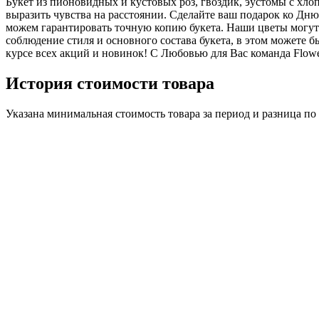
Букет из пионовидных и кустовых роз, гвоздик, эустомы с хло
выразить чувства на расстоянии. Сделайте ваш подарок ко Дн
можем гарантировать точную копию букета. Наши цветы могут 
соблюдение стиля и основного состава букета, в этом можете б
курсе всех акций и новинок! С Любовью для Вас команда Flower
История стоимости товара
Указана минимальная стоимость товара за период и разница п