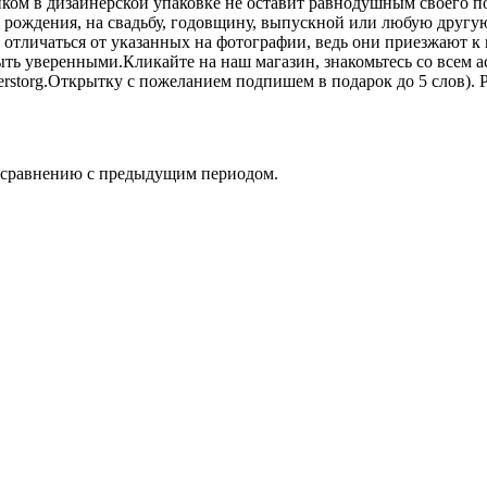
пком в дизайнерской упаковке не оставит равнодушным своего п
ю рождения, на свадьбу, годовщину, выпускной или любую другу
отличаться от указанных на фотографии, ведь они приезжают к 
ыть уверенными.Кликайте на наш магазин, знакомьтесь со всем ас
storg.Открытку с пожеланием подпишем в подарок до 5 слов). Ра
о сравнению с предыдущим периодом.