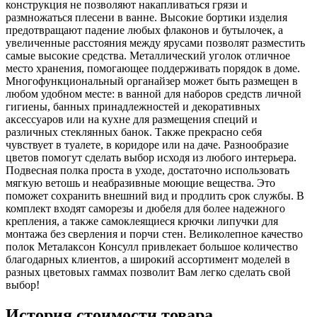
конструкция не позволяют накапливаться грязи и
размножаться плесени в ванне. Высокие бортики изделия
предотвращают падение любых флаконов и бутылочек, а
увеличенные расстояния между ярусами позволят разместить
самые высокие средства. Металлический уголок отличное
место хранения, помогающее поддерживать порядок в доме.
Многофункциональный органайзер может быть размещен в
любом удобном месте: в ванной для наборов средств личной
гигиены, банных принадлежностей и декоративных
аксессуаров или на кухне для размещения специй и
различных стеклянных банок. Также прекрасно себя
чувствует в туалете, в коридоре или на даче. Разнообразие
цветов помогут сделать выбор исходя из любого интерьера.
Подвесная полка проста в уходе, достаточно использовать
мягкую ветошь и неабразивные моющие вещества. Это
поможет сохранить внешний вид и продлить срок службы. В
комплект входят саморезы и дюбеля для более надежного
крепления, а также самоклеящиеся крючки липучки для
монтажа без сверления и порчи стен. Великолепное качество
полок Металаксон Консулл привлекает большое количество
благодарных клиентов, а широкий ассортимент моделей в
разных цветовых гаммах позволит Вам легко сделать свой
выбор!
История стоимости товара