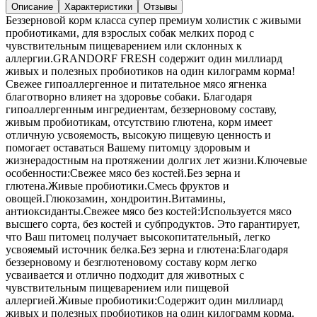
Описание
Характеристики
Отзывы
Беззерновой корм класса супер премиум холистик с живыми
пробиотиками, для взрослых собак мелких пород с
чувствительным пищеварением или склонных к
аллергии.GRANDORF FRESH содержит один миллиард
живых и полезных пробиотиков на один килограмм корма!
Свежее гипоаллергенное и питательное мясо ягненка
благотворно влияет на здоровье собаки. Благодаря
гипоаллергенным ингредиентам, беззерновому составу,
живым пробиотикам, отсутствию глютена, корм имеет
отличную усвояемость, высокую пищевую ценность и
помогает оставаться Вашему питомцу здоровым и
жизнерадостным на протяжении долгих лет жизни.Ключевые
особенности:Свежее мясо без костей.Без зерна и
глютена.Живые пробиотики.Смесь фруктов и
овощей.Глюкозамин, хондроитин.Витамины,
антиоксиданты.Свежее мясо без костей:Используется мясо
высшего сорта, без костей и субпродуктов. Это гарантирует,
что Ваш питомец получает высокопитательный, легко
усвояемый источник белка.Без зерна и глютена:Благодаря
беззерновому и безглютеновому составу корм легко
усваивается и отлично подходит для животных с
чувствительным пищеварением или пищевой
аллергией.Живые пробиотики:Содержит один миллиард
живых и полезных пробиотиков на один килограмм корма.