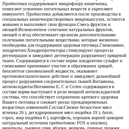
Пробиотики поддерживают микрофлору кишечника,
помогают усвоению питательных веществ и укрепляют
иммунитет. Пробиотики добавляются после производства в
специальных кишечнорастворимых микрокапсулах, остаются
живыми и выполняют свои функции.Смесь фруктов и
овощей:Великолепное сочетание натуральных фруктов,
овощей и ягод обеспечивает организм дополнительными
полезными питательными веществами, которые жизненно
необходимы для поддержания здоровья питомца.Глюкозамин,
хондроитин:Хондропротекторы стимулируют процессы
регенерации и замедляют дегенерацию разрушение) хрящевой
ткани. Содержащиеся в составе корма хондроитин сульфат и
глюкозамин принимают участие в образовании хрящей,
биосинтезе синовиальной жидкости, оказывают
противовоспалительное действие и замедляют дальнейший
процесс разрушения соединительных тканей.Витамины,
антиоксиданты:Витамины Е, С и Селен содержащиеся в
составе корма выступают в роли мощной антиоксидантной
системы, что способствует сохранению крепкого здоровья
Вашего питомца и снижает риски преждевременных
возрастных изменений.Состав:Свежее бескостное мясо
ягненка 26 ), дегидрированное мясо индейки 19 ), батат,
горох, жир индейки 6 ), картофель, порошок корней цикория
натуральный источник пребиотиков: FOS и инулин),
минералы, льняное семя, яблоки, морковь, пивные дрожжи