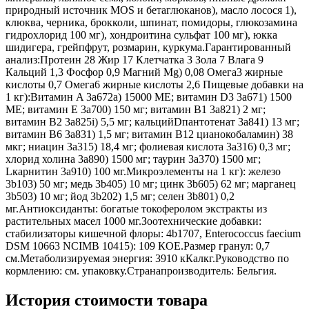
природный источник MOS и бетаглюканов), масло лосося 1),
клюква, черника, брокколи, шпинат, помидоры, глюкозамина
гидрохлорид 100 мг), хондроитина сульфат 100 мг), юкка
шидигера, грейпфрут, розмарин, куркума.Гарантированный
анализ:Протеин 28 Жир 17 Клетчатка 3 Зола 7 Влага 9
Кальций 1,3 Фосфор 0,9 Магний Mg) 0,08 Омега3 жирные
кислоты 0,7 Омега6 жирные кислоты 2,6 Пищевые добавки на
1 кг):Витамин A 3a672a) 15000 МЕ; витамин D3 3а671) 1500
МЕ; витамин Е 3а700) 150 мг; витамин B1 3a821) 2 мг;
витамин B2 3a825i) 5,5 мг; кальцийDпантотенат 3a841) 13 мг;
витамин B6 3a831) 1,5 мг; витамин B12 цианокобаламин) 38
мкг; ниацин 3a315) 18,4 мг; фолиевая кислота 3a316) 0,3 мг;
хлорид холина 3a890) 1500 мг; таурин 3a370) 1500 мг;
Lкарнитин 3a910) 100 мг.Микроэлементы на 1 кг): железо
3b103) 50 мг; медь 3b405) 10 мг; цинк 3b605) 62 мг; марганец
3b503) 10 мг; йод 3b202) 1,5 мг; селен 3b801) 0,2
мг.Антиоксиданты: богатые токоферолом экстракты из
растительных масел 1000 мг.Зоотехнические добавки:
стабилизаторы кишечной флоры: 4b1707, Enterococcus faecium
DSM 10663 NCIMB 10415): 109 КОЕ.Размер гранул: 0,7
см.Метаболизируемая энергия: 3910 кКалкг.Руководство по
кормлению: см. упаковку.Странапроизводитель: Бельгия.
История стоимости товара