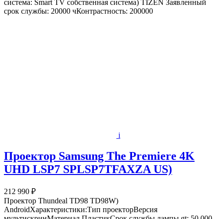
система: Smart TV собственная система) TIZEN Заявленный
срок службы: 20000 чКонтрастность: 200000
i
Проектор Samsung The Premiere 4K
UHD LSP7 SPLSP7TFAXZA US)
212 990 ₽
Проектор Thundeal TD98 TD98W)
AndroidХарактеристики:Тип проекторВерсия
мультискринМатериал ПластикСрок службы лампы gt; 50 000