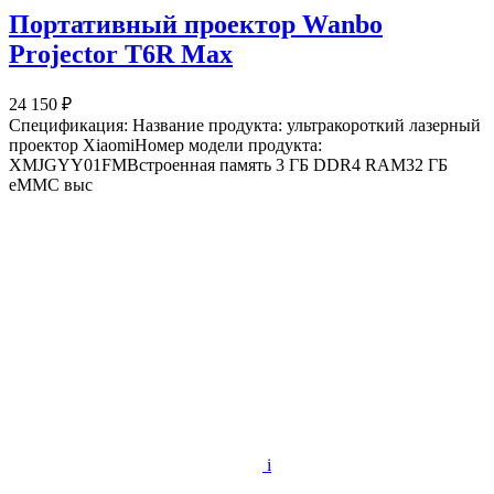
Портативный проектор Wanbo
Projector T6R Max
24 150 ₽
Спецификация: Название продукта: ультракороткий лазерный
проектор XiaomiНомер модели продукта:
XMJGYY01FMВстроенная память 3 ГБ DDR4 RAM32 ГБ
eMMC выс
i