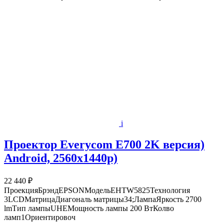
i
Проектор Everycom E700 2K версия)
Android, 2560х1440p)
22 440 ₽
ПроекцияБрэндEPSONМодельEHTW5825Технология
3LCDМатрицаДиагональ матрицы34;ЛампаЯркость 2700
lmТип лампыUHEМощность лампы 200 ВтКолво
ламп1Ориентировоч