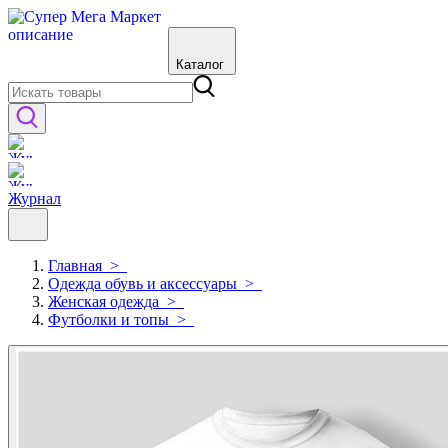
Каталог
Журнал
Главная
>
Одежда обувь и аксессуары
>
Женская одежда
>
Футболки и топы
>