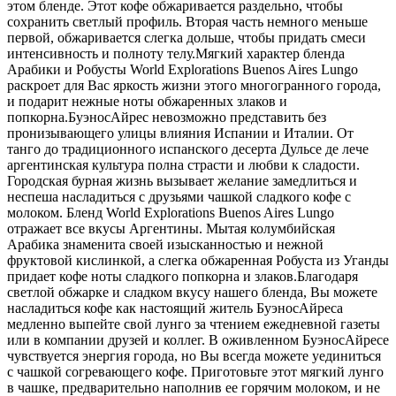
этом бленде. Этот кофе обжаривается раздельно, чтобы
сохранить светлый профиль. Вторая часть немного меньше
первой, обжаривается слегка дольше, чтобы придать смеси
интенсивность и полноту телу.Мягкий характер бленда
Арабики и Робусты World Explorations Buenos Aires Lungo
раскроет для Вас яркость жизни этого многогранного города,
и подарит нежные ноты обжаренных злаков и
попкорна.БуэносАйрес невозможно представить без
пронизывающего улицы влияния Испании и Италии. От
танго до традиционного испанского десерта Дульсе де лече
аргентинская культура полна страсти и любви к сладости.
Городская бурная жизнь вызывает желание замедлиться и
неспеша насладиться с друзьями чашкой сладкого кофе с
молоком. Бленд World Explorations Buenos Aires Lungo
отражает все вкусы Аргентины. Мытая колумбийская
Арабика знаменита своей изысканностью и нежной
фруктовой кислинкой, а слегка обжаренная Робуста из Уганды
придает кофе ноты сладкого попкорна и злаков.Благодаря
светлой обжарке и сладком вкусу нашего бленда, Вы можете
насладиться кофе как настоящий житель БуэносАйреса
медленно выпейте свой лунго за чтением ежедневной газеты
или в компании друзей и коллег. В оживленном БуэносАйресе
чувствуется энергия города, но Вы всегда можете уединиться
с чашкой согревающего кофе. Приготовьте этот мягкий лунго
в чашке, предварительно наполнив ее горячим молоком, и не