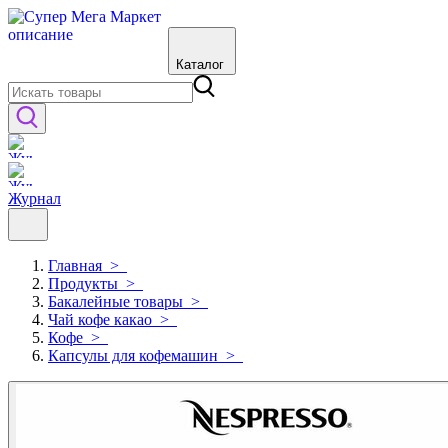
Каталог
Журнал
Главная
>
Продукты
>
Бакалейные товары
>
Чай кофе какао
>
Кофе
>
Капсулы для кофемашин
>