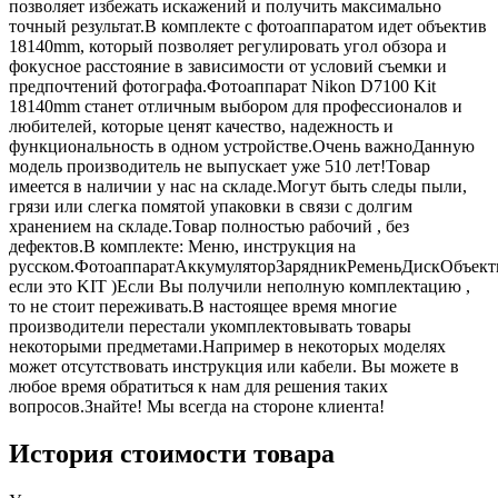
позволяет избежать искажений и получить максимально
точный результат.В комплекте с фотоаппаратом идет объектив
18140mm, который позволяет регулировать угол обзора и
фокусное расстояние в зависимости от условий съемки и
предпочтений фотографа.Фотоаппарат Nikon D7100 Kit
18140mm станет отличным выбором для профессионалов и
любителей, которые ценят качество, надежность и
функциональность в одном устройстве.Очень важноДанную
модель производитель не выпускает уже 510 лет!Товар
имеется в наличии у нас на складе.Могут быть следы пыли,
грязи или слегка помятой упаковки в связи с долгим
хранением на складе.Товар полностью рабочий , без
дефектов.В комплекте: Меню, инструкция на
русском.ФотоаппаратАккумуляторЗарядникРеменьДискОбъект
если это KIT )Если Вы получили неполную комплектацию ,
то не стоит переживать.В настоящее время многие
производители перестали укомплектовывать товары
некоторыми предметами.Например в некоторых моделях
может отсутствовать инструкция или кабели. Вы можете в
любое время обратиться к нам для решения таких
вопросов.Знайте! Мы всегда на стороне клиента!
История стоимости товара