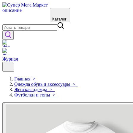
Каталог
Журнал
Главная
>
Одежда обувь и аксессуары
>
Женская одежда
>
Футболки и топы
>