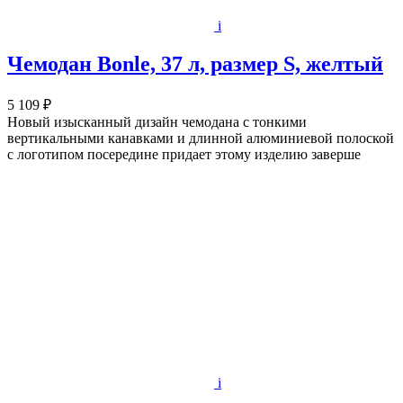
i
Чемодан Bonle, 37 л, размер S, желтый
5 109 ₽
Новый изысканный дизайн чемодана с тонкими
вертикальными канавками и длинной алюминиевой полоской
с логотипом посередине придает этому изделию заверше
i