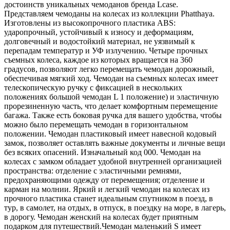
достоинств уникальных чемоданов бренда Lcase.
Представляем чемоданы на колесах из коллекции Phatthaya.
Изготовлены из высокопрочного пластика ABS:
ударопрочный, устойчивый к износу и деформациям,
долговечный и водостойкий материал, не уязвимый к
перепадам температур и УФ излучению. Четыре прочных
съемных колеса, каждое из которых вращается на 360
градусов, позволяют легко перемещать чемодан дорожный,
обеспечивая мягкий ход. Чемодан на съемных колесах имеет
телескопическую ручку с фиксацией в нескольких
положениях большой чемодан L 1 положение) и эластичную
прорезиненную часть, что делает комфортным перемещение
багажа. Также есть боковая ручка для вашего удобства, чтобы
можно было перемещать чемодан в горизонтальном
положении. Чемодан пластиковый имеет навесной кодовый
замок, позволяет оставлять важные документы и личные вещи
без всяких опасений. Изначальный код 000. Чемодан на
колесах с замком обладает удобной внутренней организацией
пространства: отделение с эластичными ремнями,
предохраняющими одежду от перемещения; отделение и
карман на молнии. Яркий и легкий чемодан на колесах из
прочного пластика станет идеальным спутником в поезд, в
тур, в самолет, на отдых, в отпуск, в поездку на море, в лагерь,
в дорогу. Чемодан женский на колесах будет приятным
подарком для путешествий.Чемодан маленький S имеет