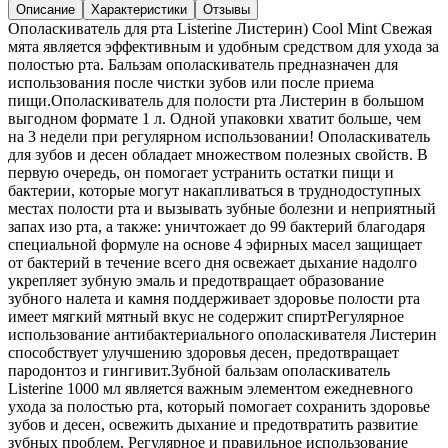
Описание
Характеристики
Отзывы
Ополаскиватель для рта Listerine Листерин) Cool Mint Свежая
мята является эффективным и удобным средством для ухода за
полостью рта. Бальзам ополаскиватель предназначен для
использования после чистки зубов или после приема
пищи.Ополаскиватель для полости рта Листерин в большом
выгодном формате 1 л. Одной упаковки хватит больше, чем
на 3 недели при регулярном использовании! Ополаскиватель
для зубов и десен обладает множеством полезных свойств. В
первую очередь, он помогает устранить остатки пищи и
бактерии, которые могут накапливаться в труднодоступных
местах полости рта и вызывать зубные болезни и неприятный
запах изо рта, а также: уничтожает до 99 бактерий благодаря
специальной формуле на основе 4 эфирных масел защищает
от бактерий в течение всего дня освежает дыхание надолго
укрепляет зубную эмаль и предотвращает образование
зубного налета и камня поддерживает здоровье полости рта
имеет мягкий мятный вкус не содержит спиртРегулярное
использование антибактериального ополаскивателя Листерин
способствует улучшению здоровья десен, предотвращает
пародонтоз и гингивит.Зубной бальзам ополаскиватель
Listerine 1000 мл является важным элементом ежедневного
ухода за полостью рта, который помогает сохранить здоровье
зубов и десен, освежить дыхание и предотвратить развитие
зубных проблем. Регулярное и правильное использование