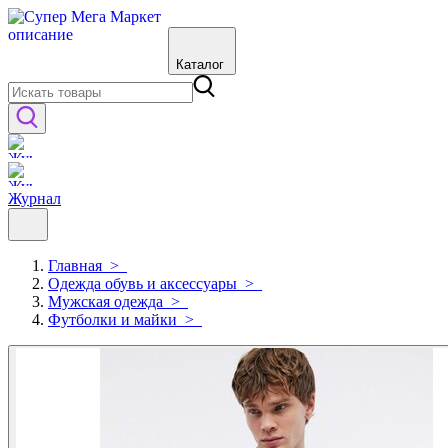
Каталог
Журнал
Главная
>
Одежда обувь и аксессуары
>
Мужская одежда
>
Футболки и майки
>