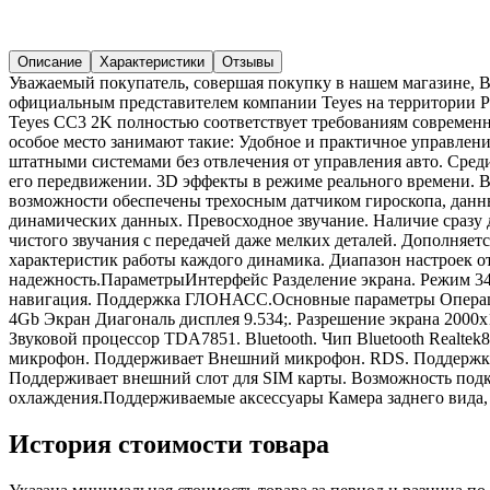
Описание
Характеристики
Отзывы
Уважаемый покупатель, совершая покупку в нашем магазине, 
официальным представителем компании Teyes на территории Р
Teyes CC3 2K полностью соответствует требованиям современн
особое место занимают такие: Удобное и практичное управлен
штатными системами без отвлечения от управления авто. Сред
его передвижении. 3D эффекты в режиме реального времени. 
возможности обеспечены трехосным датчиком гироскопа, данны
динамических данных. Превосходное звучание. Наличие сразу 
чистого звучания с передачей даже мелких деталей. Дополняе
характеристик работы каждого динамика. Диапазон настроек о
надежность.ПараметрыИнтерфейс Разделение экрана. Режим 34;к
навигация. Поддержка ГЛОНАСС.Основные параметры Операцио
4Gb Экран Диагональ дисплея 9.534;. Разрешение экрана 20
Звуковой процессор TDA7851. Bluetooth. Чип Bluetooth Realt
микрофон. Поддерживает Внешний микрофон. RDS. Поддержка в
Поддерживает внешний слот для SIM карты. Возможность подк
охлаждения.Поддерживаемые аксессуары Камера заднего вида,
История стоимости товара