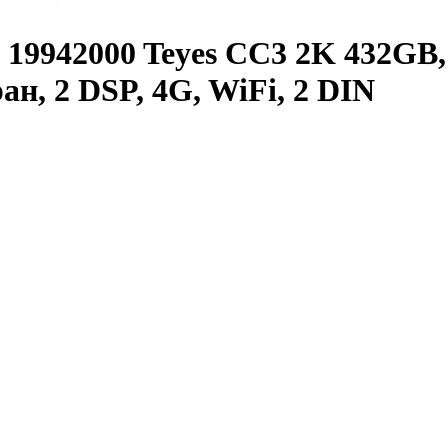
2 19942000 Teyes CC3 2K 432GB
н, 2 DSP, 4G, WiFi, 2 DIN