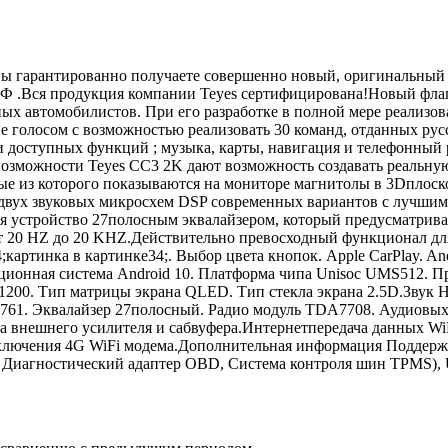
Вы гарантированно получаете совершенно новый, оригинальный 
Ф .Вся продукция компании Teyes сертифицирована!Новый флаг
ых автомобилистов. При его разработке в полной мере реализо
ие голосом с возможностью реализовать 30 команд, отданных ру
и доступных функций ; музыка, карты, навигация и телефонный 
Возможности Teyes CC3 2K дают возможность создавать реальн
е из которого показываются на мониторе магнитолы в 3Dплоско
двух звуковых микросхем DSP современных вариантов с лучшими
тся устройство 27полосным эквалайзером, который предусматрив
т 20 HZ до 20 KHZ.Действительно превосходный функционал для 
артинка в картинке34;. Выбор цвета кнопок. Apple CarPlay. And
нная система Android 10. Платформа чипа Unisoc UMS512. Про
00x1200. Тип матрицы экрана QLED. Тип стекла экрана 2.5D.З
ek8761. Эквалайзер 27полосный. Радио модуль TDA7708. Аудиов
нешнего усилителя и сабвуфера.Интернетпередача данных WiFi
лючения 4G WiFi модема.Дополнительная информация Поддержив
 Диагностический адаптер OBD, Система контроля шин TPMS), 