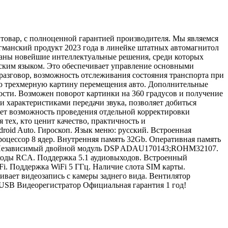
товар, с полноценной гарантией производителя. Мы являемся
манский продукт 2023 года в линейке штатных автомагнитол
ваны новейшие интеллектуальные решения, среди которых
сским языком. Это обеспечивает управление основными
разговор, возможность отслеживания состояния транспорта при
ую трехмерную картину перемещения авто. Дополнительные
сти. Возможен поворот картинки на 360 градусов и получение
 характеристиками передачи звука, позволяет добиться
ает возможность проведения отдельной корректировки
тех, кто ценит качество, практичность и
roid Auto. Гироскоп. Язык меню: русский. Встроенная
цессор 8 ядер. Внутренняя память 32Gb. Оперативная память
вук Независимый двойной модуль DSP ADAU170143;ROHM32107.
ыходы RCA. Поддержка 5.1 аудиовыходов. Встроенный
. Поддержка WiFi 5 ГГц. Наличие слота SIM карты.
ает видеозапись с камеры заднего вида. Вентилятор
USB Видеорегистратор Официальная гарантия 1 год!