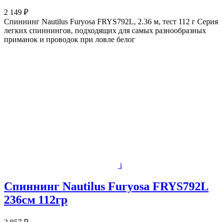
2 149 ₽
Спиннинг Nautilus Furyosa FRYS792L, 2.36 м, тест 112 г Cерия
легких спиннингов, подходящих для самых разнообразных
приманок и проводок при ловле белог
i
Спиннинг Nautilus Furyosa FRYS792L
236см 112гр