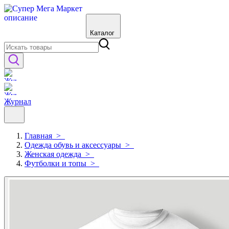
Каталог
Журнал
Главная
>
Одежда обувь и аксессуары
>
Женская одежда
>
Футболки и топы
>