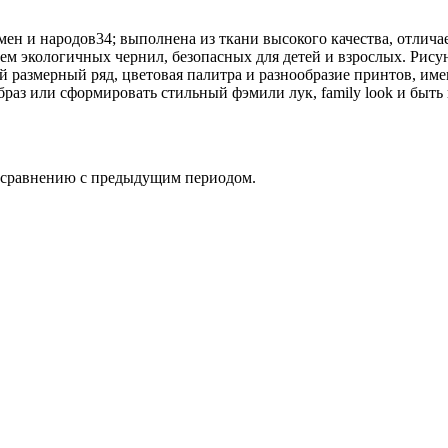
н и народов34; выполнена из ткани высокого качества, отлич
ием экологичных чернил, безопасных для детей и взрослых. Рис
 размерный ряд, цветовая палитра и разнообразие принтов, им
аз или сформировать стильный фэмили лук, family look и быть в
о сравнению с предыдущим периодом.