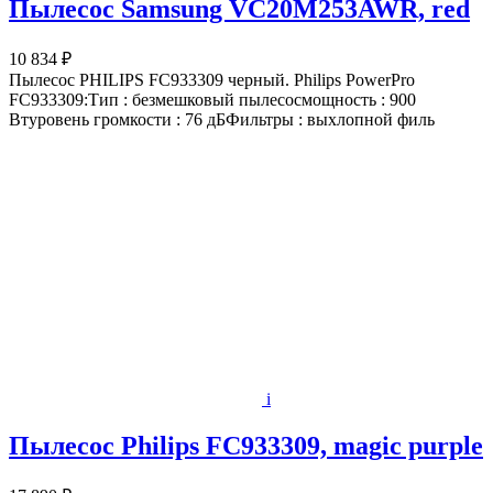
Пылесос Samsung VC20M253AWR, red
10 834 ₽
Пылесос PHILIPS FC933309 черный. Philips PowerPro
FC933309:Тип : безмешковый пылесосмощность : 900
Втуровень громкости : 76 дБФильтры : выхлопной филь
i
Пылесос Philips FC933309, magic purple