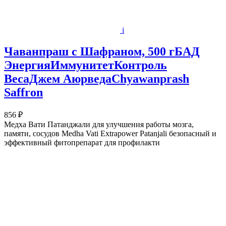
i
Чаванпраш с Шафраном, 500 гБАД
ЭнергияИммунитетКонтроль
ВесаДжем АюрведаChyawanprash
Saffron
856 ₽
Медха Вати Патанджали для улучшения работы мозга,
памяти, сосудов Medha Vati Extrapower Patanjali безопасный и
эффективный фитопрепарат для профилакти