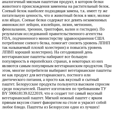
аналогичный мясным паштетам продукт, в котором белки
животного происхождения заменены на растительный белок.
Соевый белок наиболее подходящая замена, т.к. имеет ту же
питательную ценность, что и животный белок в мясе, молоке
или яйцах. Соевые белки содержат все девять незаменимых
аминокислот лейцин, изолейцин, лизин, метионин,
фенилаланин, треонин, триптофан, валин и гистидин). По
результатам исследований правительственного агентства
FDA, подчиненного министерству здравоохранения США
потребление соевого белка, помогает снизить уровень ЛПНП
так называемый плохой холестерин) и повысить уровень
ЛПВП хороший холестерин). На сегодняшний день
вегетарианские паштеты набирают все большую
популярность в европейских странах, в некоторых из них
являются самым популярным вегетарианским продуктом. При
этом, многие потребители выбирают вегетарианские паштеты
не как продукт для вегетарианского, постного или
диетического питания, а просто как вкусный и сытный
паштет. Белорусские продукты пользуются высоким спросом
среди покупателей. Паштет изготовлен по требованиям ТУ
BY 590618139.0222019, что и создает тот самый вкусный
вегетарианский паштет. Мягкий нежный паштет с ярким
пряным вкусом станет фаворитом на столе и украсит собой
любое блюдо. Паштеты из Белоруссии одни из лучших!