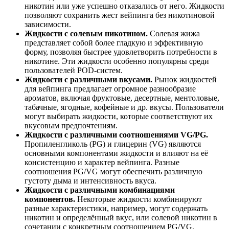
никотин или уже успешно отказались от него. Жидкости
позволяют сохранить жест вейпинга без никотиновой
зависимости.
Жидкости с солевым никотином.
Солевая жижа
представляет собой более гладкую и эффективную
форму, позволяя быстрее удовлетворить потребности в
никотине. Эти жидкости особенно популярны среди
пользователей POD-систем.
Жидкости с различными вкусами.
Рынок жидкостей
для вейпинга предлагает огромное разнообразие
ароматов, включая фруктовые, десертные, ментоловые,
табачные, ягодные, кофейные и др. вкусы. Пользователи
могут выбирать жидкости, которые соответствуют их
вкусовым предпочтениям.
Жидкости с различными соотношениями VG/PG.
Пропиленгликоль (PG) и глицерин (VG) являются
основными компонентами жидкости и влияют на её
консистенцию и характер вейпинга. Разные
соотношения PG/VG могут обеспечить различную
густоту дыма и интенсивность вкуса.
Жидкости с различными комбинациями
компонентов.
Некоторые жидкости комбинируют
разные характеристики, например, могут содержать
никотин и определённый вкус, или солевой никотин в
сочетании с конкретным соотношением PG/VG.